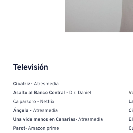
Televisión
Cicatriz- 
Atresmedia
Asalto al Banco Central 
- Dir. Daniel 
V
Calparsoro - Netflix
L
Ángela - 
Atresmedia
C
Una vida menos en Canarias
- Atresmedia
E
Parot
- Amazon prime
C