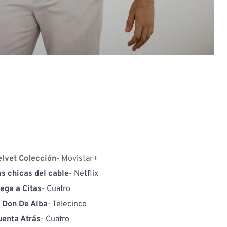
elvet Colección
- Movistar+ 
as chicas del cable
- Netflix
iega a Citas
- Cuatro
l Don De Alba
- Telecinco 
uenta Atrás
- Cuatro