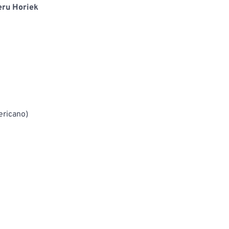
eru Horiek
ericano)