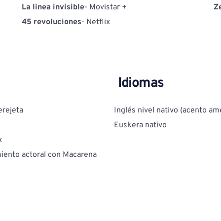
La linea invisible
- Movistar +
Z
45 revoluciones
- Netflix
Idiomas
erejeta
Inglés nivel nativo (acento am
Euskera nativo
x
iento actoral con Macarena 