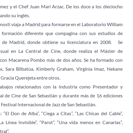
z y el Chef Juan Mari Arzac. De los doce a los dieciocho 
ndo su inglés. 
osti viaja a Madrid para formarse en el Laboratorio William 
 formación diferente que compagina con sus estudios de 
de Madrid, donde obtiene su licenciatura en 2008.   Se 
visual en La Central de Cine, donde realiza el Máster de 
a con Macarena Pombo más de dos años. Se ha formado con 
x, Sara Bilbatúa, Kimberly Graham, Virginia Imaz, Nekane 
o Gracia Querejeta entre otros.
rabajos relacionados con la industria como Presentador y 
val de Cine de San Sebastián y durante más de 16 ediciones 
Festival Internacional de Jazz de San Sebastián.
 “El Don de Alba”, “Ciega a Citas”, “Las Chicas del Cable”, 
La Línea Invisible”, “Parot”, “Una vida menos en Canarias”, 
ral”.