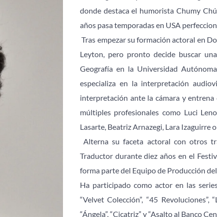
donde destaca el humorista Chumy Chúme
años pasa temporadas en USA perfecciona
 Tras empezar su formación actoral en Don
Leyton, pero pronto decide buscar una
Geografía en la Universidad Autónoma 
especializa en la interpretación audio
interpretación ante la cámara y entren
múltiples profesionales como Luci Leno
Lasarte, Beatriz Arnazegi, Lara Izaguirre 
 Alterna su faceta actoral con otros t
Traductor durante diez años en el Festi
forma parte del Equipo de Producción del 
Ha participado como actor en las series:
“Velvet Colección”, “45 Revoluciones”, “
“Ángela”, “Cicatriz” y “Asalto al Banco Cent