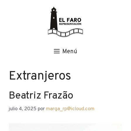
Saltar
al
contenido
Menú
Extranjeros
Beatriz Frazão
julio 4, 2025
por
marga_rp@icloud.com