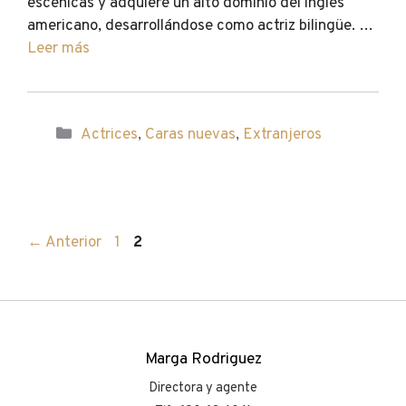
escénicas y adquiere un alto dominio del inglés
americano, desarrollándose como actriz bilingüe. …
Leer más
Categorías
Actrices
,
Caras nuevas
,
Extranjeros
Página
Página
←
Anterior
1
2
Marga Rodriguez
Directora y agente