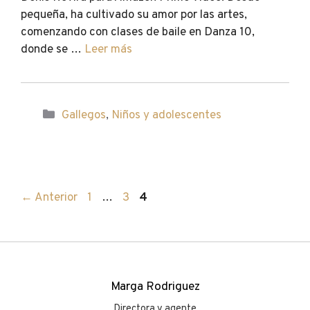
pequeña, ha cultivado su amor por las artes,
comenzando con clases de baile en Danza 10,
donde se …
Leer más
Categorías
Gallegos
,
Niños y adolescentes
Página
Página
Página
←
Anterior
1
…
3
4
Marga Rodriguez
Directora y agente