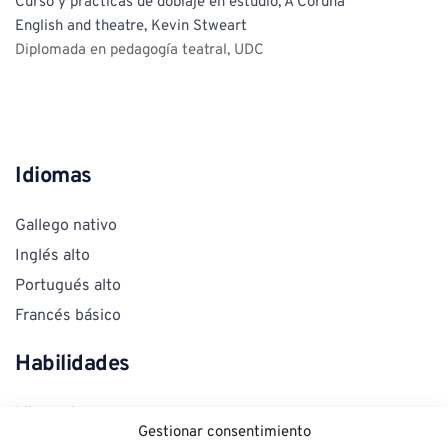
Curso y prácticas de doblaje en estudio, A Coruña
English and theatre, Kevin Stweart
Diplomada en pedagogía teatral, UDC
Idiomas
Gallego nativo
Inglés alto
Portugués alto
Francés básico 
Habilidades
Mimo, clown
Gestionar consentimiento
Equitación 