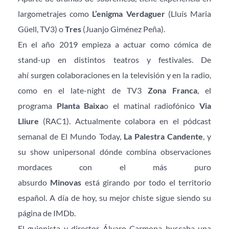
largometrajes como 
L’enigma Verdaguer
 (Lluís Maria 
Güell, TV3) o 
Tres
 (Juanjo Giménez Peña).
En el año 2019 empieza a actuar como cómica de 
stand-up en distintos teatros y festivales. De 
ahí surgen colaboraciones en la televisión y en la radio, 
como en el late-night de TV3 
Zona Franca
, el 
programa 
Planta Baixa
o el matinal radiofónico 
Via 
Lliure
 (RAC1). Actualmente colabora en el pódcast 
semanal de El Mundo Today, 
La Palestra Candente
, y 
su show unipersonal dónde combina observaciones 
mordaces con el más puro 
absurdo 
Minovas
 está girando por todo el territorio 
español. A día de hoy, su mejor chiste sigue siendo su 
página de IMDb.
El guionista y director Álvaro Carmona buscaba una 