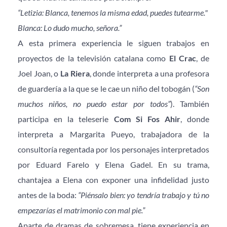
“Letizia: Blanca, tenemos la misma edad, puedes tutearme."
Blanca: Lo dudo mucho, señora.”
A esta primera experiencia le siguen trabajos en 
proyectos de la televisión catalana como 
El Crac
, de 
Joel Joan, o 
La Riera
, donde interpreta a una profesora 
de guardería a la que se le cae un niño del tobogán (
“Son 
muchos niños, no puedo estar por todos”
). También 
participa en la teleserie 
Com Si Fos Ahir
, donde 
interpreta a Margarita Pueyo, trabajadora de la 
consultoría regentada por los personajes interpretados 
por Eduard Farelo y Elena Gadel. En su trama, 
chantajea a Elena con exponer una infidelidad justo 
antes de la boda: 
“Piénsalo bien: yo tendría trabajo y tú no 
empezarías el matrimonio con mal pie.”
Aparte de dramas de sobremesa, tiene experiencia en 